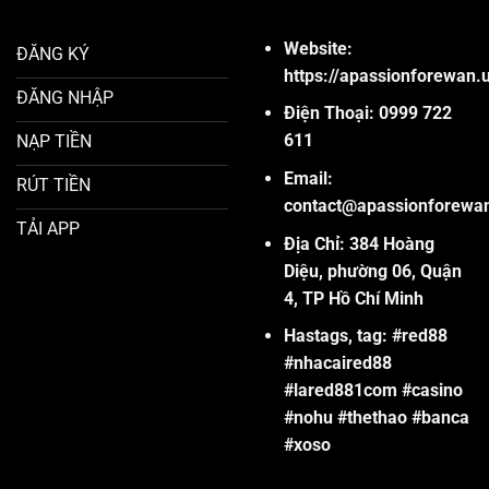
Website:
ĐĂNG KÝ
https://apassionforewan.
ĐĂNG NHẬP
Điện Thoại: 0999 722
611
NẠP TIỀN
Email:
RÚT TIỀN
contact@apassionforewa
TẢI APP
Địa Chỉ:
384 Hoàng
Diệu, phường 06, Quận
4, TP Hồ Chí Minh
Hastags, tag:
#red88
#nhacaired88
#lared881com #casino
#nohu #thethao #banca
#xoso