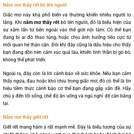
Nằm mơ thấy rết bò lên người
Giấc mơ này khá phổ biến và thường khiến nhiều người lo
lắng. Khi
nằm mơ thấy rết
bò lên người, đó là biểu hiện của
sự xâm lấn từ bên ngoài vào thế giới nội tâm. Có thể bạn
đang bị ai đó thao túng, hoặc chịu ảnh hưởng tiêu cực từ
mối quan hệ thân cận. Đôi khi đây cũng là dấu hiệu cho thấy
bạn đang dồn nén cảm xúc quá lâu, khiến tinh thần bị gò bó,
không thể phát triển.
Ngoài ra, đây còn là lời cảnh báo về sức khỏe. Nếu bạn cảm
thấy ngứa, đau hoặc khó chịu trong giấc mơ, đó có thể là tín
hiệu tiềm thức cảnh báo cơ thể bạn đang gặp vấn đề. Hãy
chú ý đến lối sống, chế độ ăn uống và ngủ nghỉ để cân bằng
lại.
Nằm mơ thấy giết rết
Giết rết mang hàm ý rất mạnh mẽ. Đây là biểu tượng của sự