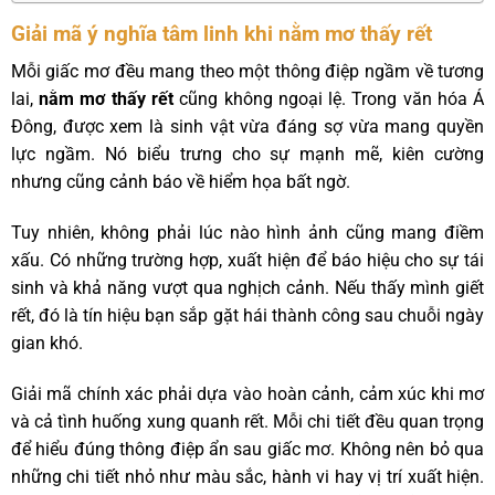
Giải mã ý nghĩa tâm linh khi nằm mơ thấy rết
Mỗi giấc mơ đều mang theo một thông điệp ngầm về tương
lai,
nằm mơ thấy rết
cũng không ngoại lệ. Trong văn hóa Á
Đông, được xem là sinh vật vừa đáng sợ vừa mang quyền
lực ngầm. Nó biểu trưng cho sự mạnh mẽ, kiên cường
nhưng cũng cảnh báo về hiểm họa bất ngờ.
Tuy nhiên, không phải lúc nào hình ảnh cũng mang điềm
xấu. Có những trường hợp, xuất hiện để báo hiệu cho sự tái
sinh và khả năng vượt qua nghịch cảnh. Nếu thấy mình giết
rết, đó là tín hiệu bạn sắp gặt hái thành công sau chuỗi ngày
gian khó.
Giải mã chính xác phải dựa vào hoàn cảnh, cảm xúc khi mơ
và cả tình huống xung quanh rết. Mỗi chi tiết đều quan trọng
để hiểu đúng thông điệp ẩn sau giấc mơ. Không nên bỏ qua
những chi tiết nhỏ như màu sắc, hành vi hay vị trí xuất hiện.