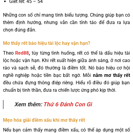
Giết rết: 45 – 54
Những con số chỉ mang tính biểu tượng. Chúng giúp bạn có
thêm định hướng, nhưng vẫn cần tỉnh táo để đưa ra lựa
chọn đúng đắn.
Mơ thấy rết báo hiệu tài lộc hay vận hạn?
Theo
Red88
,
tùy từng tình huống, rết có thể là dấu hiệu tài
lộc hoặc vận hạn. Khi rết xuất hiện giữa ánh sáng, ở nơi cao
ráo và sạch sẽ, đó thường là điềm tốt. Nó báo hiệu cơ hội
nghề nghiệp hoặc tiền bạc bất ngờ. Mỗi
nằm mơ thấy rết
đều chứa đựng thông điệp riêng. Hiểu rõ điều đó giúp bạn
chuẩn bị tinh thần, đưa ra chiến lược ứng phó kịp thời.
Xem thêm:
Thứ 6 Đánh Con Gì
Mẹo hóa giải điềm xấu khi mơ thấy rết
Nếu bạn cảm thấy mang điềm xấu, có thể áp dụng một số