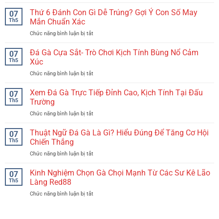
Thứ
Giải
Đủ
5
Thứ 6 Đánh Con Gì Dễ Trúng? Gợi Ý Con Số May
Mã
07
Nhất
Đánh
Chi
Th5
Mắn Chuẩn Xác
Cho
Con
Tiết
Bạn
Chức năng bình luận bị tắt
ở
Gì
Từ
Thứ
Dễ
A-
6
Đá Gà Cựa Sắt- Trò Chơi Kịch Tính Bùng Nổ Cảm
Thắng?
07
Z
Đánh
Gợi
Th5
Xúc
Dành
Con
Ý
Cho
Chức năng bình luận bị tắt
ở
Gì
Chuẩn
Bạn
Đá
Dễ
Không
Gà
Xem Đá Gà Trực Tiếp Đỉnh Cao, Kịch Tính Tại Đấu
Trúng?
07
Cần
Cựa
Gợi
Th5
Trường
Chỉnh
Sắt-
Ý
Chức năng bình luận bị tắt
ở
Trò
Con
Xem
Chơi
Số
Đá
Thuật Ngữ Đá Gà Là Gì? Hiểu Đúng Để Tăng Cơ Hội
Kịch
07
May
Gà
Tính
Th5
Chiến Thắng
Mắn
Trực
Bùng
Chuẩn
Chức năng bình luận bị tắt
ở
Tiếp
Nổ
Xác
Thuật
Đỉnh
Cảm
Ngữ
Kinh Nghiệm Chọn Gà Chọi Mạnh Từ Các Sư Kê Lão
Cao,
07
Xúc
Đá
Kịch
Th5
Làng Red88
Gà
Tính
Chức năng bình luận bị tắt
ở
Là
Tại
Kinh
Gì?
Đấu
Nghiệm
Hiểu
Trường
Chọn