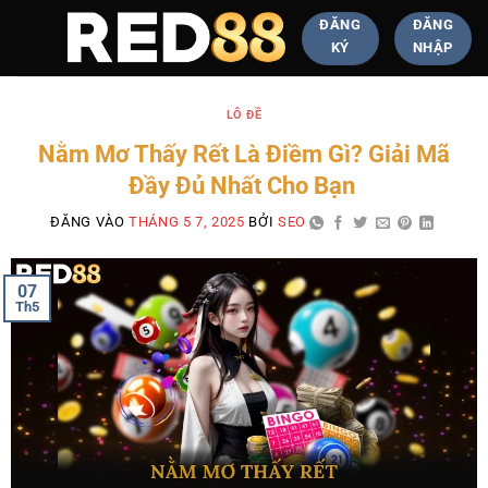
ĐĂNG
ĐĂNG
KÝ
NHẬP
LÔ ĐỀ
Nằm Mơ Thấy Rết Là Điềm Gì? Giải Mã
Đầy Đủ Nhất Cho Bạn
ĐĂNG VÀO
THÁNG 5 7, 2025
BỞI
SEO
07
Th5