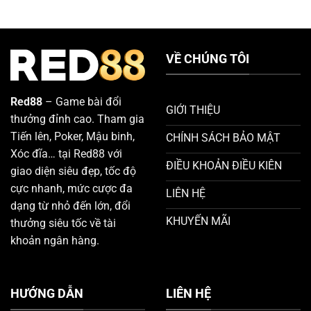
Đúng
Gà
Để
Chọi
Tăng
Mạnh
Cơ
Từ
Hội
VỀ CHÚNG TÔI
Các
Chiến
Sư
Thắng
Kê
Lão
Red88
– Game bài đổi
Làng
GIỚI THIỆU
thưởng đỉnh cao. Tham gia
Red88
Tiến lên, Poker, Mậu binh,
CHÍNH SÁCH BẢO MẬT
Xóc đĩa… tại Red88 với
ĐIỀU KHOẢN ĐIỀU KIÊN
giao diện siêu đẹp, tốc độ
cực nhanh, mức cược đa
LIÊN HỆ
dạng từ nhỏ đến lớn, đổi
KHUYẾN MÃI
thưởng siêu tốc về tài
khoản ngân hàng.
HƯỚNG DẪN
LIÊN HỆ