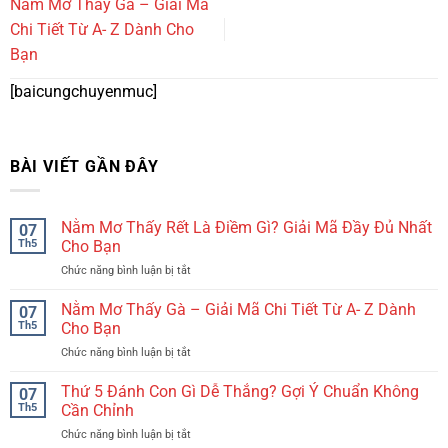
Nằm Mơ Thấy Gà – Giải Mã
Chi Tiết Từ A- Z Dành Cho
Bạn
[baicungchuyenmuc]
BÀI VIẾT GẦN ĐÂY
Nằm Mơ Thấy Rết Là Điềm Gì? Giải Mã Đầy Đủ Nhất
07
Th5
Cho Bạn
Chức năng bình luận bị tắt
ở
Nằm
Mơ
Nằm Mơ Thấy Gà – Giải Mã Chi Tiết Từ A- Z Dành
07
Thấy
Th5
Cho Bạn
Rết
Chức năng bình luận bị tắt
ở
Là
Nằm
Điềm
Mơ
Thứ 5 Đánh Con Gì Dễ Thắng? Gợi Ý Chuẩn Không
Gì?
07
Thấy
Giải
Th5
Cần Chỉnh
Gà
Mã
Chức năng bình luận bị tắt
ở
–
Đầy