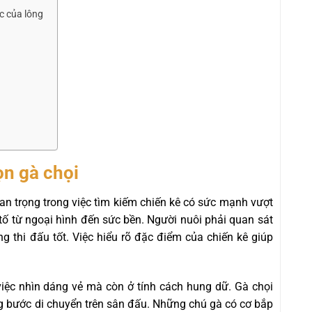
c của lông
ọn gà chọi
uan trọng trong việc tìm kiếm chiến kê có sức mạnh vượt
u tố từ ngoại hình đến sức bền. Người nuôi phải quan sát
 thi đấu tốt. Việc hiểu rõ đặc điểm của chiến kê giúp
việc nhìn dáng vẻ mà còn ở tính cách hung dữ. Gà chọi
ng bước di chuyển trên sân đấu. Những chú gà có cơ bắp