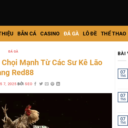
 THIỆU
BẮN CÁ
CASINO
ĐÁ GÀ
LÔ ĐỀ
THỂ THAO
ĐÁ GÀ
BÀI
 Chọi Mạnh Từ Các Sư Kê Lão
àng Red88
07
Th5
5 7, 2025
BỞI
SEO
07
Th5
07
Th5