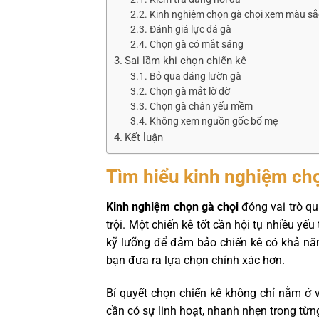
Kinh nghiệm chọn gà chọi xem màu sắ
Đánh giá lực đá gà
Chọn gà có mắt sáng
Sai lầm khi chọn chiến kê
Bỏ qua dáng lườn gà
Chọn gà mắt lờ đờ
Chọn gà chân yếu mềm
Không xem nguồn gốc bố mẹ
Kết luận
Tìm hiểu kinh nghiệm ch
Kinh nghiệm chọn gà chọi
đóng vai trò q
trội. Một chiến kê tốt cần hội tụ nhiều yế
kỹ lưỡng để đảm bảo chiến kê có khả năng
bạn đưa ra lựa chọn chính xác hơn.
Bí quyết chọn chiến kê không chỉ nằm ở 
cần có sự linh hoạt, nhanh nhẹn trong từ