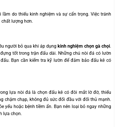
ê
 lầm do thiếu kinh nghiệm và sự cẩn trọng. Việc tránh
 chất lượng hơn.
iều người bỏ qua khi áp dụng
kinh nghiệm chọn gà chọi
.
đựng tốt trong trận đấu dài. Những chú nòi đá có lườn
 đấu. Bạn cần kiểm tra kỹ lườn để đảm bảo đấu kê có
ong lựa nòi đá là chọn đấu kê có đôi mắt lờ đờ, thiếu
g chậm chạp, không đủ sức đối đầu với đối thủ mạnh.
hỏe yếu hoặc bệnh tiềm ẩn. Bạn nên loại bỏ ngay những
h lựa chọn.