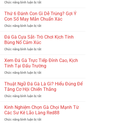
Chức năng bình luận bị tắt
ở
–
Đầy
Thứ
Giải
Đủ
5
Thứ 6 Đánh Con Gì Dễ Trúng? Gợi Ý
Mã
Nhất
Đánh
Chi
Con Số May Mắn Chuẩn Xác
Cho
Con
Tiết
Bạn
Chức năng bình luận bị tắt
ở
Gì
Từ
Thứ
Dễ
A-
6
Đá Gà Cựa Sắt- Trò Chơi Kịch Tính
Thắng?
Z
Đánh
Gợi
Bùng Nổ Cảm Xúc
Dành
Con
Ý
Cho
Chức năng bình luận bị tắt
ở
Gì
Chuẩn
Bạn
Đá
Dễ
Không
Gà
Xem Đá Gà Trực Tiếp Đỉnh Cao, Kịch
Trúng?
Cần
Cựa
Gợi
Tính Tại Đấu Trường
Chỉnh
Sắt-
Ý
Chức năng bình luận bị tắt
ở
Trò
Con
Xem
Chơi
Số
Đá
Thuật Ngữ Đá Gà Là Gì? Hiểu Đúng Để
Kịch
May
Gà
Tính
Tăng Cơ Hội Chiến Thắng
Mắn
Trực
Bùng
Chuẩn
Chức năng bình luận bị tắt
ở
Tiếp
Nổ
Xác
Thuật
Đỉnh
Cảm
Ngữ
Kinh Nghiệm Chọn Gà Chọi Mạnh Từ
Cao,
Xúc
Đá
Kịch
Các Sư Kê Lão Làng Red88
Gà
Tính
Chức năng bình luận bị tắt
ở
Là
Tại
Kinh
Gì?
Đấu