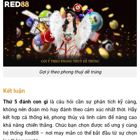
Gợi ý theo phong thuỷ dễ trúng
Kết luận
Thứ 5 đánh con gì
là câu hỏi cần sự phân tích kỹ càng,
không nên đoán mò hay đánh theo cảm xúc nhất thời. Hãy
kết hợp cả thống kê, phong thủy và linh cảm để nâng cao
khả năng chiến thắng. Chúc bạn chọn được số ưng ý cùng
hệ thống Red88 – nơi may mắn có thể bắt đầu từ sự chọn