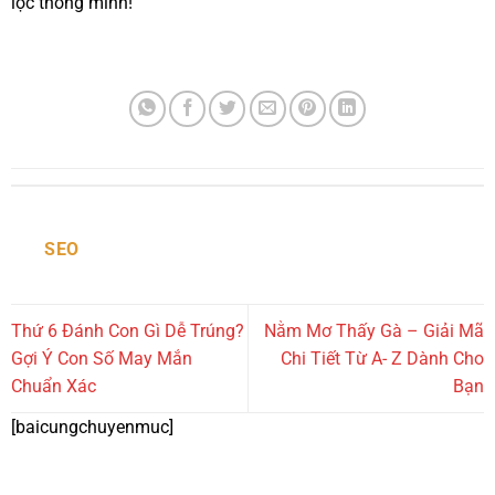
lọc thông minh!
SEO
Thứ 6 Đánh Con Gì Dễ Trúng?
Nằm Mơ Thấy Gà – Giải Mã
Gợi Ý Con Số May Mắn
Chi Tiết Từ A- Z Dành Cho
Chuẩn Xác
Bạn
[baicungchuyenmuc]