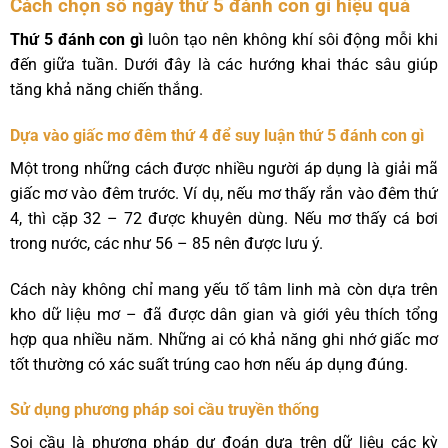
Cách chọn số ngày thứ 5 đánh con gì hiệu quả
Thứ 5 đánh con gì
luôn tạo nên không khí sôi động mỗi khi
đến giữa tuần. Dưới đây là các hướng khai thác sâu giúp
tăng khả năng chiến thắng.
Dựa vào giấc mơ đêm thứ 4 để suy luận thứ 5 đánh con gì
Một trong những cách được nhiều người áp dụng là giải mã
giấc mơ vào đêm trước. Ví dụ, nếu mơ thấy rắn vào đêm thứ
4, thì cặp 32 – 72 được khuyên dùng. Nếu mơ thấy cá bơi
trong nước, các như 56 – 85 nên được lưu ý.
Cách này không chỉ mang yếu tố tâm linh mà còn dựa trên
kho dữ liệu mơ – đã được dân gian và giới yêu thích tổng
hợp qua nhiều năm. Những ai có khả năng ghi nhớ giấc mơ
tốt thường có xác suất trúng cao hơn nếu áp dụng đúng.
Sử dụng phương pháp soi cầu truyền thống
Soi cầu là phương pháp dự đoán dựa trên dữ liệu các kỳ