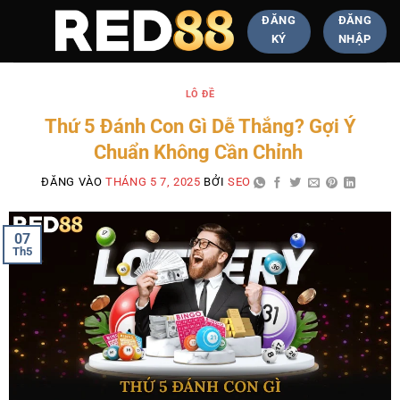
ĐĂNG
ĐĂNG
KÝ
NHẬP
LÔ ĐỀ
Thứ 5 Đánh Con Gì Dễ Thắng? Gợi Ý
Chuẩn Không Cần Chỉnh
ĐĂNG VÀO
THÁNG 5 7, 2025
BỞI
SEO
07
Th5