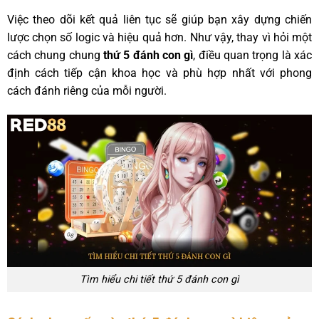
Việc theo dõi kết quả liên tục sẽ giúp bạn xây dựng chiến
lược chọn số logic và hiệu quả hơn. Như vậy, thay vì hỏi một
cách chung chung
thứ 5 đánh con gì
, điều quan trọng là xác
định cách tiếp cận khoa học và phù hợp nhất với phong
cách đánh riêng của mỗi người.
Tìm hiểu chi tiết thứ 5 đánh con gì