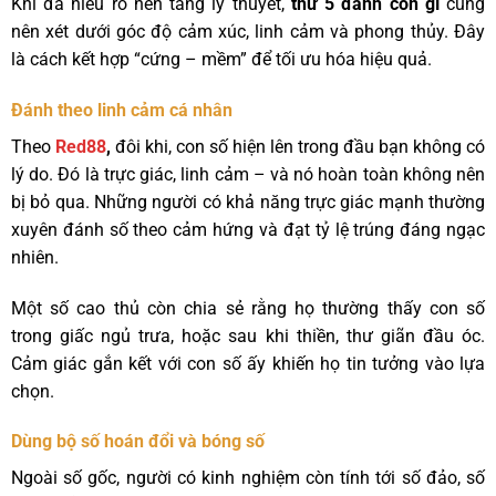
Khi đã hiểu rõ nền tảng lý thuyết,
thứ 5 đánh con gì
cũng
nên xét dưới góc độ cảm xúc, linh cảm và phong thủy. Đây
là cách kết hợp “cứng – mềm” để tối ưu hóa hiệu quả.
Đánh theo linh cảm cá nhân
Theo
Red88
,
đôi khi, con số hiện lên trong đầu bạn không có
lý do. Đó là trực giác, linh cảm – và nó hoàn toàn không nên
bị bỏ qua. Những người có khả năng trực giác mạnh thường
xuyên đánh số theo cảm hứng và đạt tỷ lệ trúng đáng ngạc
nhiên.
Một số cao thủ còn chia sẻ rằng họ thường thấy con số
trong giấc ngủ trưa, hoặc sau khi thiền, thư giãn đầu óc.
Cảm giác gắn kết với con số ấy khiến họ tin tưởng vào lựa
chọn.
Dùng bộ số hoán đổi và bóng số
Ngoài số gốc, người có kinh nghiệm còn tính tới số đảo, số