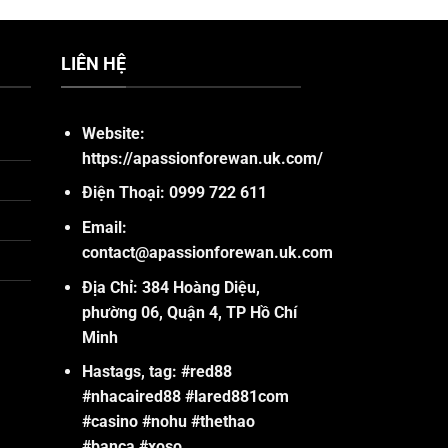
LIÊN HỆ
Website:
https://apassionforewan.uk.com/
Điện Thoại: 0999 722 611
Email:
contact@apassionforewan.uk.com
Địa Chỉ:
384 Hoàng Diệu,
phường 06, Quận 4, TP Hồ Chí
Minh
Hastags, tag:
#red88
#nhacaired88 #lared881com
#casino #nohu #thethao
#banca #xoso