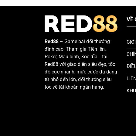
VỀ 
Red88
– Game bài đổi thưởng
GIỚ
đỉnh cao. Tham gia Tiến lên,
CHÍ
Poker, Mậu binh, Xóc đĩa… tại
Red88 với giao diện siêu đẹp, tốc
ĐIỀ
độ cực nhanh, mức cược đa dạng
LIÊ
từ nhỏ đến lớn, đổi thưởng siêu
tốc về tài khoản ngân hàng.
KHU