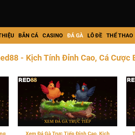
 THIỆU
BẮN CÁ
CASINO
ĐÁ GÀ
LÔ ĐỀ
THỂ THAO
ed88 - Kịch Tính Đỉnh Cao, Cá Cược
ùng
Xem Đá Gà Trực Tiếp Đỉnh Cao, Kịch
T